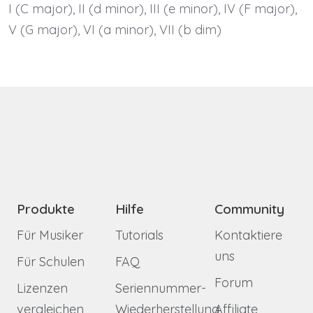
I (C major), II (d minor), III (e minor), IV (F major),
V (G major), VI (a minor), VII (b dim)
Produkte
Hilfe
Community
Für Musiker
Tutorials
Kontaktiere
uns
Für Schulen
FAQ
Forum
Lizenzen
Seriennummer-
vergleichen
Wiederherstellung
Affiliate